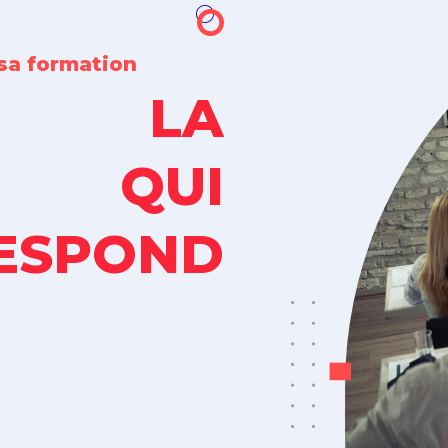
 sa formation
Z LA
N QUI
ESPOND