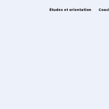
Études et orientation
Coac